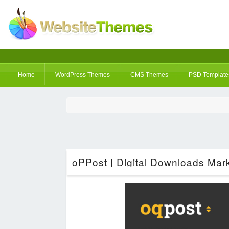
Home
WordPress Themes
CMS Themes
PSD Template