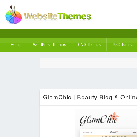
Home
WordPress Themes
CMS Themes
PSD Template