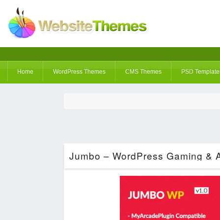
Home
WordPress Themes
CMS Themes
PSD Template