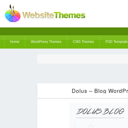
Home
WordPress Themes
CMS Themes
PSD Template
Dolus – Blog WordP