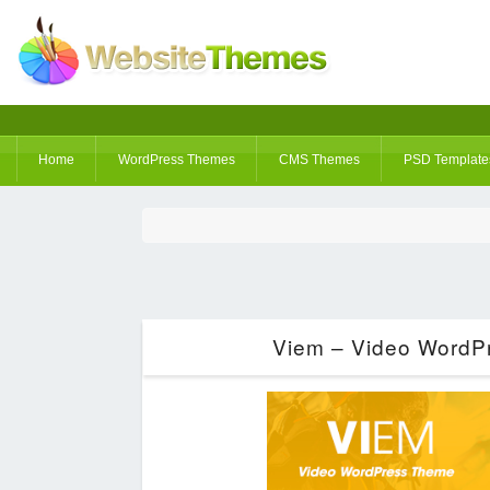
Home
WordPress Themes
CMS Themes
PSD Template
Viem – Video WordPr