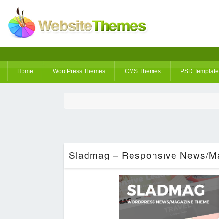
Home
WordPress Themes
CMS Themes
PSD Template